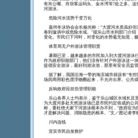
有肖公嘴、肖坝客运码头、金水湾等7处之多。这
河游泳。
危险河水流势千变万化
嘉州冬泳协会会长杨光称：“大渡河水质虽好但
卷到漩涡中或危险水域。”据乐山市水利部门介绍
变化。市民们下河时，对变化的水势毫无知觉，
体育局无户外游泳管理职责
暑期已至，越来越多的市民加入到大渡河游泳行
作为政府职能部门，他们没有针对户外游泳这一块
提倡安全游泳，最好到游泳池，那里有安全员监管
据了解，我国沿海一带的海滨城市就设有“专控
场四周用彩色漂浮物圈起来，不允许出界。公共
反响政府应担负管理职能
乐山各界人士均表示，鉴于乐山城区水域长且宽
为大渡河多处天然游泳场已是市民约定俗成的公
称，要杜绝大家下河游泳根本办不到，“政府应为
才是解决问题、消除隐患的根本。”文／图记者李
川内连线
宜宾市民自发救护