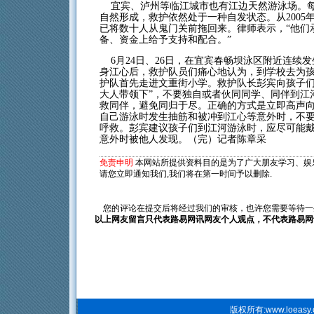
宜宾、泸州等临江城市也有江边天然游泳场。每
自然形成，救护依然处于一种自发状态。从200
已将数十人从鬼门关前拖回来。律师表示，“他们
备、资金上给予支持和配合。”
6月24日、26日，在宜宾春畅坝泳区附近连续
身江心后，救护队员们痛心地认为，到学校去为
护队首先走进文重街小学。救护队长彭宾向孩子们
大人带领下”，不要独自或者伙同同学、同伴到江
救同伴，避免同归于尽。正确的方式是立即高声
自己游泳时发生抽筋和被冲到江心等意外时，不
呼救。彭宾建议孩子们到江河游泳时，应尽可能
意外时被他人发现。（完）记者陈章采
免责申明
本网站所提供资料目的是为了广大朋友学习、娱乐
请您立即
通知我们
,我们将在第一时间予以删除.
您的评论在提交后将经过我们的审核，也许您需要等待一
以上网友留言只代表路易网讯网友个人观点，不代表路易
版权所有:
www.loeasy