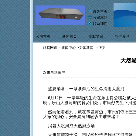
设为主页
收藏本站
联系我们
公司首页
新闻首页
幽默笑话
管理互动
路易网迅
>
新闻中心
>
文体新闻
> 正文
天然
双击自动滚屏
盛夏消暑，一条条鲜活的生命消逝大渡河
6月12日，一条年轻的生命在乐山肖公嘴处被大
晚，乐山大渡河畔的育贤门处，市民彭先生下河
然而记者看到，就在事发河边，市民们依旧三三
大家的担心，安全漏洞到底该由谁来堵？
消暑大渡河成天然游泳场
大渡河清凉干净，市民纷纷选择到此下河游泳。